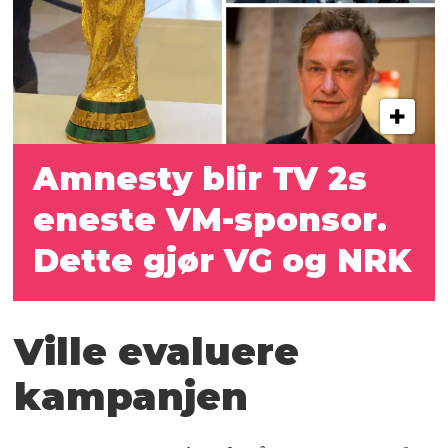
Amnesty blir TV 2s
eneste VM-sponsor.
Dette gjør VG og NRK
Ville evaluere
kampanjen