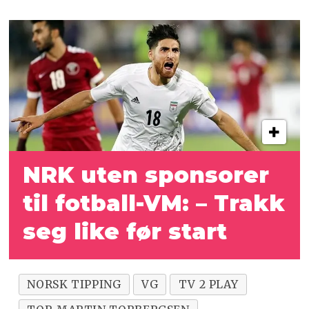
NRK uten sponsorer
til fotball-VM: – Trakk
seg like før start
NORSK TIPPING
VG
TV 2 PLAY