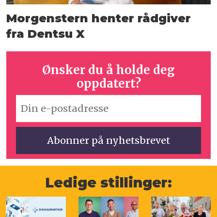
Morgenstern henter rådgiver
fra Dentsu X
Ønsker du å holde deg
oppdatert?
Ledige stillinger: