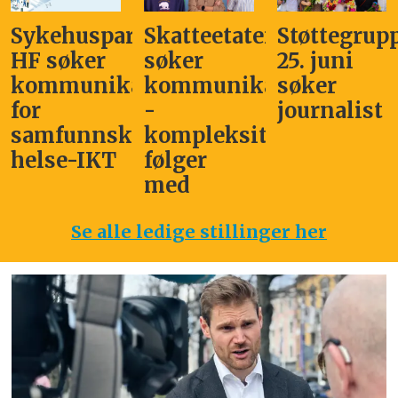
Sykehuspartner
Skatteetaten
Støttegrup
HF søker
søker
25. juni
kommunikasjonssjef
kommunikasjonsleder
søker
for
-
journalist
samfunnskritisk
kompleksitet
helse-IKT
følger
med
Se alle ledige stillinger her