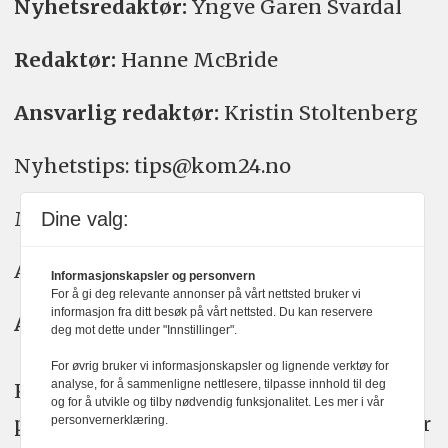
Nyhetsredaktør:
Yngve Garen Svardal
Redaktør:
Hanne McBride
Ansvarlig redaktør:
Kristin Stoltenberg
Nyhetstips: tips@kom24.no
Meninger: meninger@kom24.no
Dine valg:
Annonse: annonse@watchmedia.no
Informasjonskapsler og personvern
For å gi deg relevante annonser på vårt nettsted bruker vi
informasjon fra ditt besøk på vårt nettsted. Du kan reservere
Abonnement:
kom24@watchmedia.no
deg mot dette under "Innstillinger".
For øvrig bruker vi informasjonskapsler og lignende verktøy for
analyse, for å sammenligne nettlesere, tilpasse innhold til deg
KOM24 arbeider etter Vær Varsom-
og for å utvikle og tilby nødvendig funksjonalitet. Les mer i vår
plakatens regler for god presseskikk. Her
personvernerklæring.