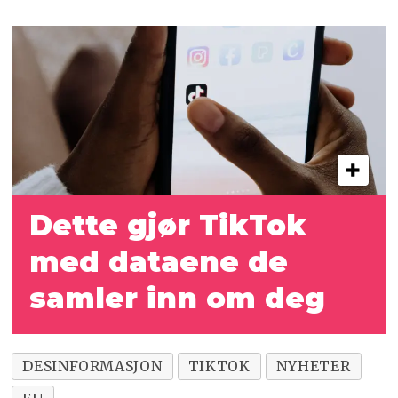
Dette gjør TikTok
med dataene de
samler inn om deg
DESINFORMASJON
TIKTOK
NYHETER