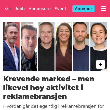
Jobb
Annonsere
Event
Abonner
Emne:
kenneth
pedersen
Krevende marked – men
likevel høy aktivitet i
reklamebransjen
Hvordan går det egentlig i reklamebransjen for