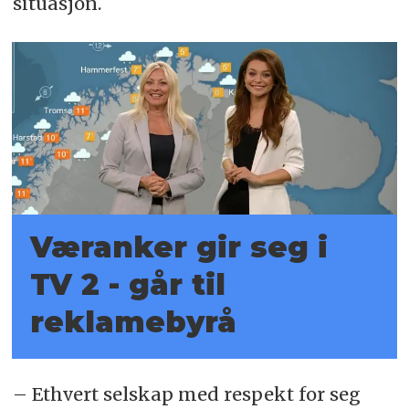
situasjon.
Væranker gir seg i
TV 2 - går til
reklamebyrå
– Ethvert selskap med respekt for seg