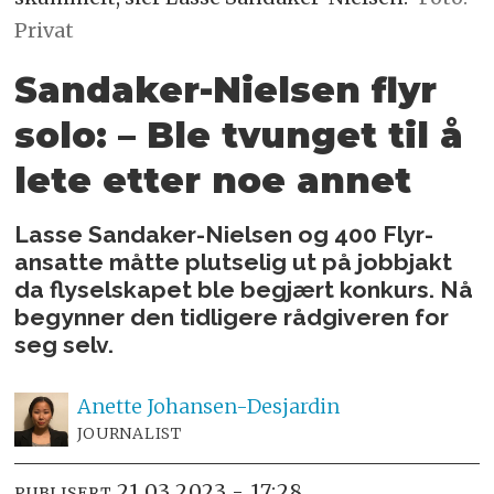
Privat
Sandaker-Nielsen flyr
solo: – Ble tvunget til å
lete etter noe annet
Lasse Sandaker-Nielsen og 400 Flyr-
ansatte måtte plutselig ut på jobbjakt
da flyselskapet ble begjært konkurs. Nå
begynner den tidligere rådgiveren for
seg selv.
Anette
Johansen-Desjardin
JOURNALIST
21.03.2023 - 17:28
PUBLISERT