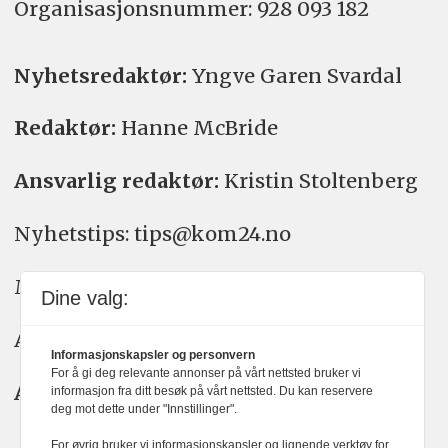
Organisasjons­nummer: 928 093 182
Nyhetsredaktør:
Yngve Garen Svardal
Redaktør:
Hanne McBride
Ansvarlig redaktør:
Kristin Stoltenberg
Nyhetstips: tips@kom24.no
Meninger: meninger@kom24.no
Dine valg:
Annonse: annonse@watchmedia.no
Informasjonskapsler og personvern
For å gi deg relevante annonser på vårt nettsted bruker vi
Abonnement:
kom24@watchmedia.no
informasjon fra ditt besøk på vårt nettsted. Du kan reservere
deg mot dette under "Innstillinger".
For øvrig bruker vi informasjonskapsler og lignende verktøy for