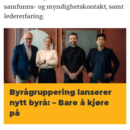
samfunns- og myndighetskontakt, samt
ledererfaring.
Byrågruppering lanserer
nytt byrå: – Bare å kjøre
på