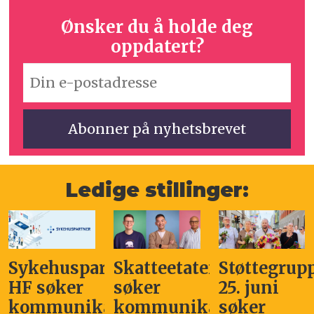
Ønsker du å holde deg
oppdatert?
Ledige stillinger:
Sykehuspartner
Skatteetaten
Støttegrup
HF søker
søker
25. juni
kommunikasjonssjef
kommunikasjonsleder
søker