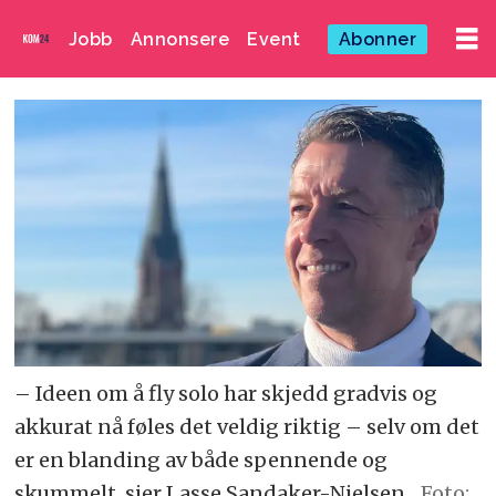
Jobb
Annonsere
Event
Abonner
– Ideen om å fly solo har skjedd gradvis og
akkurat nå føles det veldig riktig – selv om det
er en blanding av både spennende og
skummelt, sier Lasse Sandaker-Nielsen.
Foto: