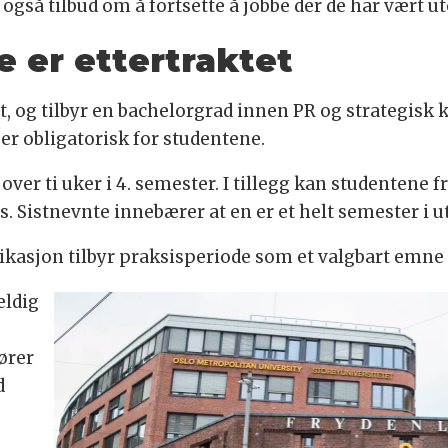
så tilbud om å fortsette å jobbe der de har vært ute
e er ettertraktet
at, og tilbyr en bachelorgrad innen PR og strategis
er obligatorisk for studentene.
er ti uker i 4. semester. I tillegg kan studentene fri
. Sistnevnte innebærer at en er et helt semester i ut
asjon tilbyr praksisperiode som et valgbart emne o
eldig
ører
d