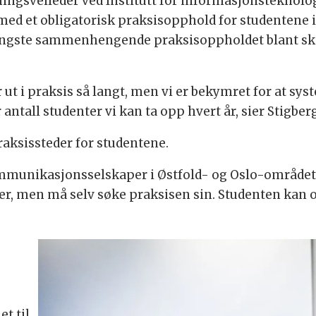
ningsveileder ved Institutt for informasjonstekno
med et obligatorisk praksisopphold for studentene i 
t lengste sammenhengende praksisoppholdet blant 
r ut i praksis så langt, men vi er bekymret for at sys
ntall studenter vi kan ta opp hvert år, sier Stigberg
raksissteder for studentene.
mmunikasjonsselskaper i Østfold- og Oslo-området. 
r, men må selv søke praksisen sin. Studenten kan og
t til