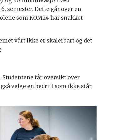
logi og kommunikasjon ved
6. semester. Dette går over en
skolene som KOM24 har snakket
temet vårt ikke er skalerbart og det
.
Studentene får oversikt over
så velge en bedrift som ikke står