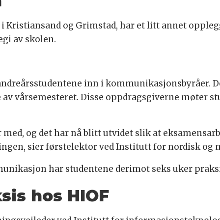
n
l i Kristiansand og Grimstad, har et litt annet opple
egi av skolen.
andreårsstudentene inn i kommunikasjonsbyråer. De
v vårsemesteret. Disse oppdragsgiverne møter stud
 med, og det har nå blitt utvidet slik at eksamensar
ingen, sier førstelektor ved Institutt for nordisk o
unikasjon har studentene derimot seks uker praks
ksis hos HIOF