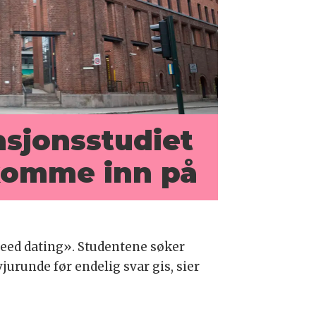
jons­studiet
 komme inn på
eed dating». Studentene søker
urunde før endelig svar gis, sier