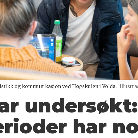
alistikk og kommunikasjon ved Høgskulen i Volda.
Illustr
r undersøkt:
erioder har n