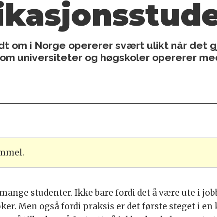
asjons­stude
t om i Norge opererer svært ulikt når det g
om universiteter og høgskoler opererer me
ammel.
mange studenter. Ikke bare fordi det å være ute i job
r. Men også fordi praksis er det første steget i en