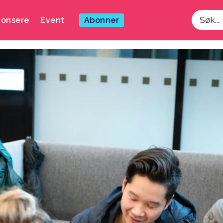
onsere
Event
Abonner
Søk