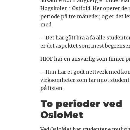
Susanne Koch Stigberg er undervis
Høgskolen i Østfold. Her operer de 
periode på tre måneder, og er de
med.
– Det har gått bra å få alle studente
er det aspektet som mest begrenser a
HIOF har en ansvarlig som finner p
– Hun har et godt nettverk med ko
virksomheter som tar imot studente
på listen.
To perioder ved
OsloMet
Ved OsloMet har studentene mulighe