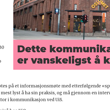
Dette kommunikas
30
er vanskeligst å
o
tes på et informasjonsmøte med etterfølgende «sp
 mest lyst å ha sin praksis, og må gjennom en intervj
ektor i kommunikasjon ved UiS.