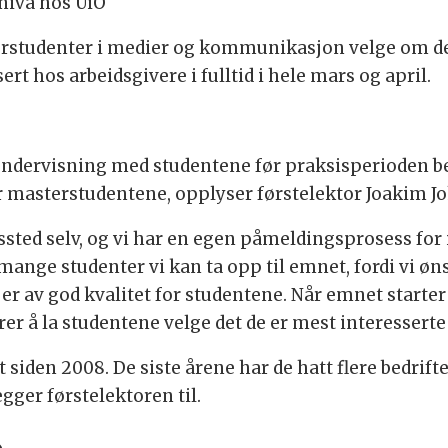
nivå hos UiO
lorstudenter i medier og kommunikasjon velge om de 
rt hos arbeidsgivere i fulltid i hele mars og april.
ndervisning med studentene før praksisperioden beg
or masterstudentene, opplyser førstelektor Joakim J
sted selv, og vi har en egen påmeldingsprosess for 
or mange studenter vi kan ta opp til emnet, fordi vi ø
r av god kvalitet for studentene. Når emnet starter
erer å la studentene velge det de er mest interesserte i
 siden 2008. De siste årene har de hatt flere bedrifter
egger førstelektoren til.