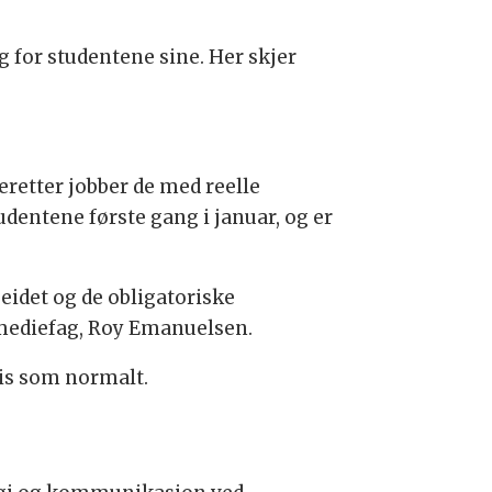
gg for studentene sine. Her skjer
retter jobber de med reelle
entene første gang i januar, og er
beidet og de obligatoriske
g mediefag, Roy Emanuelsen.
is som normalt.