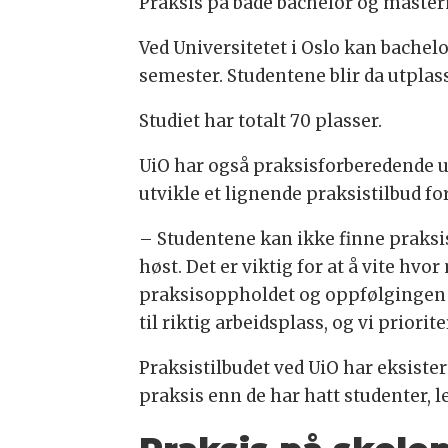
Praksis på både bachelor og master
Ved Universitetet i Oslo kan bache
semester. Studentene blir da utplasse
Studiet har totalt 70 plasser.
UiO har også praksisforberedende u
utvikle et lignende praksistilbud f
– Studentene kan ikke finne praksis
høst. Det er viktig for at å vite hv
praksisoppholdet og oppfølgingen e
til riktig arbeidsplass, og vi priorit
Praksistilbudet ved UiO har eksistert
praksis enn de har hatt studenter, l