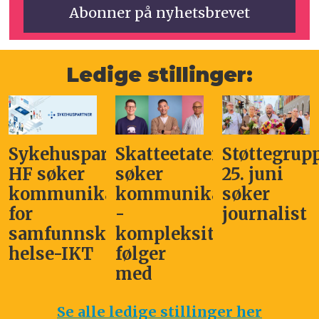
Ledige stillinger:
Sykehuspartner
Skatteetaten
Støttegrup
HF søker
søker
25. juni
kommunikasjonssjef
kommunikasjonsleder
søker
for
-
journalist
samfunnskritisk
kompleksitet
helse-IKT
følger
med
Se alle ledige stillinger her