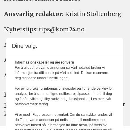
Ansvarlig redaktør:
Kristin Stoltenberg
Nyhetstips: tips@kom24.no
Meninger: meninger@kom24.no
Dine valg:
Annonse: annonse@watchmedia.no
Informasjonskapsler og personvern
For å gi deg relevante annonser på vårt nettsted bruker vi
informasjon fra ditt besøk på vårt nettsted. Du kan reservere
Abonnement:
kom24@watchmedia.no
deg mot dette under "Innstillinger".
For øvrig bruker vi informasjonskapsler og lignende verktøy for
KOM24 arbeider etter Vær Varsom-
analyse, for å sammenligne nettlesere, tilpasse innhold til deg
og for å utvikle og tilby nødvendig funksjonalitet. Les mer i vår
plakatens regler for god presseskikk. Her
personvernerklæring.
kan du lese mer om
PFUs
arbeid.
Vi er med i Fagpressen-nettverket. Om du samtykker under, vil
du få relevante annonser på nettstedene til medlemmene i
nettverket basert på informasjon fra dine besøk på tvers av