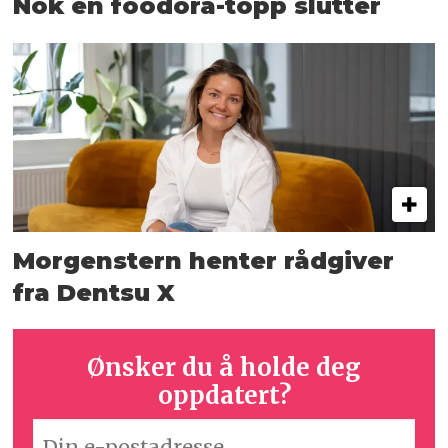
Nok en foodora-topp slutter
Morgenstern henter rådgiver
fra Dentsu X
Ønsker du å holde deg
oppdatert?