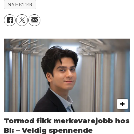
NYHETER
Tormod fikk merkevarejobb hos
BI: – Veldig spennende