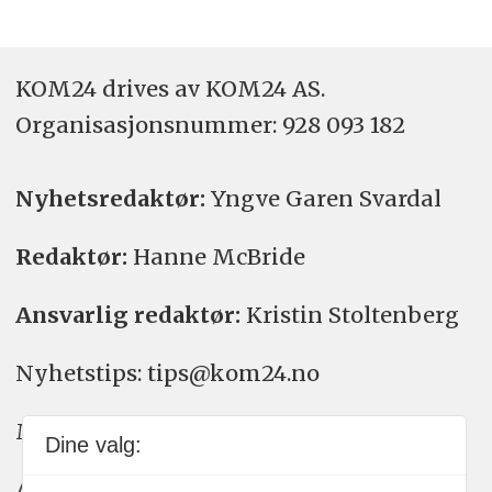
KOM24 drives av KOM24 AS.
Organisasjons­nummer: 928 093 182
Nyhetsredaktør:
Yngve Garen Svardal
Redaktør:
Hanne McBride
Ansvarlig redaktør:
Kristin Stoltenberg
Nyhetstips: tips@kom24.no
Meninger: meninger@kom24.no
Dine valg:
Annonse: annonse@watchmedia.no