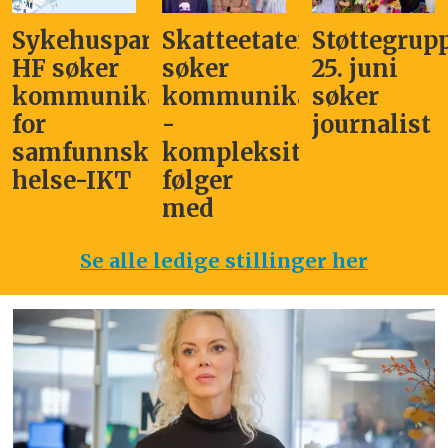
Sykehuspartner
Skatteetaten
Støttegrup
HF søker
søker
25. juni
kommunikasjonssjef
kommunikasjonsleder
søker
for
-
journalist
samfunnskritisk
kompleksitet
helse-IKT
følger
med
Se alle ledige stillinger her