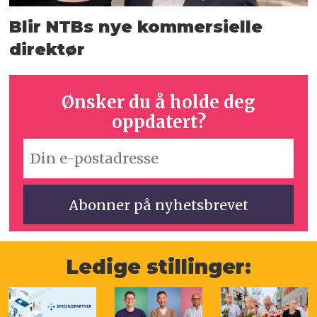
Blir NTBs nye kommersielle
direktør
Ønsker du å holde deg
oppdatert?
Ledige stillinger: