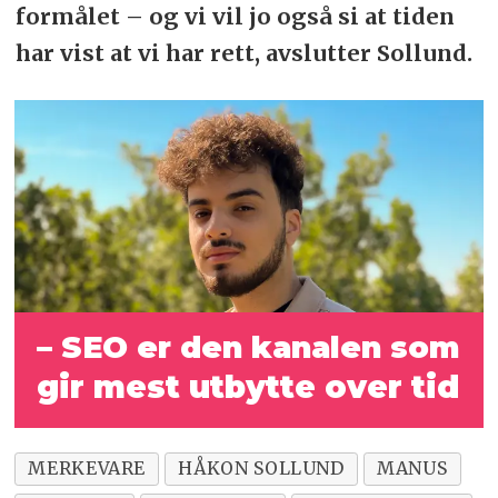
formålet – og vi vil jo også si at tiden
har vist at vi har rett, avslutter Sollund.
– SEO er den kanalen som
gir mest utbytte over tid
MERKEVARE
HÅKON SOLLUND
MANUS