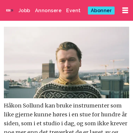
Jobb
Annonsere
Event
Abonner
Håkon Sollund kan bruke instrumenter som
like gjerne kunne høres i en stue for hundre år
siden, som i et studio i dag, og som ikke krever
noe mer enn det treverket de er laget av og