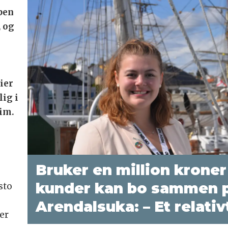
ppen
, og
ier
ig i
eim.
Bruker en million kroner
kunder kan bo sammen p
sto
Arendalsuka: – Et relativ
er