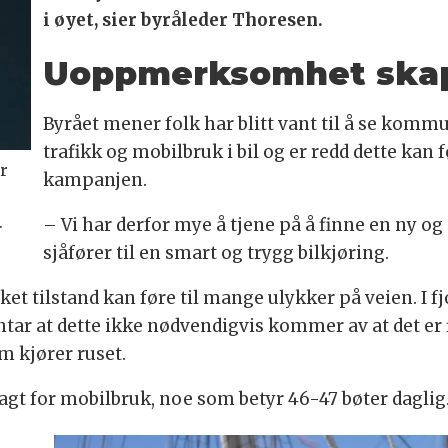
i øyet, sier byråleder Thoresen.
Uoppmerksomhet skap
Byrået mener folk har blitt vant til å se kom
trafikk og mobilbruk i bil og er redd dette kan 
er
kampanjen.
.
– Vi har derfor mye å tjene på å finne en ny o
sjåfører til en smart og trygg bilkjøring.
rket tilstand kan føre til mange ulykker på veien. I f
ntar at dette ikke nødvendigvis kommer av at det er 
om kjører ruset.
lagt for mobilbruk, noe som betyr 46-47 bøter daglig