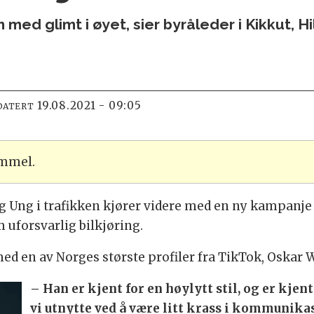
 med glimt i øyet, sier byråleder i Kikkut, H
19.08.2021 - 09:05
DATERT
ammel.
 Ung i trafikken kjører videre med en ny kampanje 
m uforsvarlig bilkjøring.
 med en av Norges største profiler fra TikTok, Oskar 
– Han er kjent for en høylytt stil, og er kjent
vi utnytte ved å være litt krass i kommunika