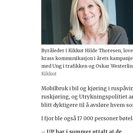
Byråleder i Kikkut Hilde Thoresen, lov
krass kommunikasjon i årets kampanje
med Ung i trafikken og Oskar Westerlin
Kikkut
Mobilbruk i bil og kjøring i ruspåvi
ruskjøring, og
Utrykningspolitiet
a
blitt dyktigere til å avsløre hvem s
I fjor ble også 17 000 personer bøte
–
UP har i sommer uttalt at de