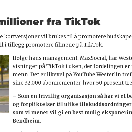
millioner fra TikTok
e kortversjoner vil brukes til å promotere budskape
l i tillegg promotere filmene på TikTok.
Ifølge hans management, MaxSocial, har Wester
visninger på TikTok i uken, der fordelingen er
menn. Det er likevel på YouTube Westerlin tref
sine 32.000 abonnementer, hvor 50 prosent tr
–
Som en frivillig organisasjon så har vi et b
og forpliktelser til ulike tilskuddsordninge
som vi mener vil gi en best mulig eksponeri
Bendheim.