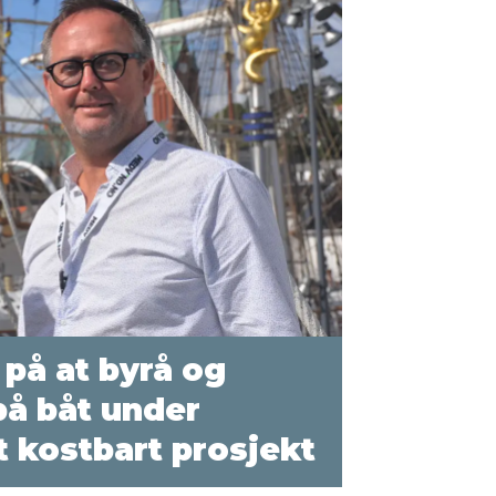
 på at byrå og
å båt under
t kostbart prosjekt