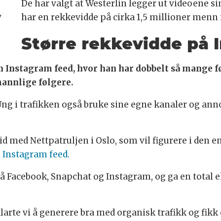
De har valgt at Westerlin legger ut videoene s
har en rekkevidde på cirka 1,5 millioner menn 
v
Større rekkevidde på 
sin Instagram feed, hvor han har dobbelt så mange 
annlige følgere.
il Ung i trafikken også bruke sine egne kanaler og a
id med Nettpatruljen i Oslo, som vil figurere i den 
n
Instagram feed.
på Facebook, Snapchat og Instagram, og ga en total 
arte vi å generere bra med organisk trafikk og fikk o