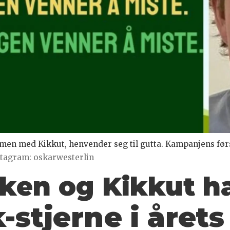
men med Kikkut, henvender seg til gutta. Kampanjens før
tagram: oskarwesterlin
kken og Kikkut h
-stjerne i året