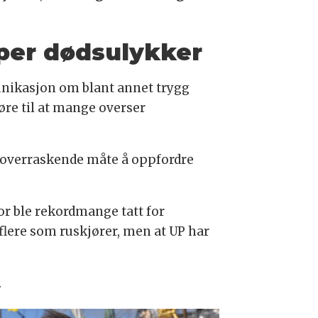
er dødsulykker
munikasjon om blant annet trygg
føre til at mange overser
g overraskende måte å oppfordre
jor ble rekordmange tatt for
flere som ruskjører, men at UP har
.