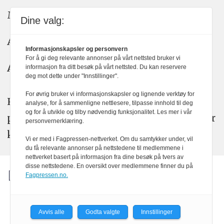
Meninger: meninger@kom24.no
Dine valg:
Annonse: annonse@watchmedia.no
Informasjonskapsler og personvern
For å gi deg relevante annonser på vårt nettsted bruker vi
Abonnement:
kom24@watchmedia.no
informasjon fra ditt besøk på vårt nettsted. Du kan reservere
deg mot dette under "Innstillinger".
For øvrig bruker vi informasjonskapsler og lignende verktøy for
KOM24 arbeider etter Vær Varsom-
analyse, for å sammenligne nettlesere, tilpasse innhold til deg
og for å utvikle og tilby nødvendig funksjonalitet. Les mer i vår
plakatens regler for god presseskikk. Her
personvernerklæring.
kan du lese mer om
PFUs
arbeid.
Vi er med i Fagpressen-nettverket. Om du samtykker under, vil
du få relevante annonser på nettstedene til medlemmene i
nettverket basert på informasjon fra dine besøk på tvers av
disse nettstedene. En oversikt over medlemmene finner du på
Fagpressen.no.
Avvis alle
Godta valgte
Innstillinger
Powered by Labrador CMS