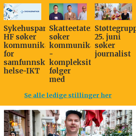
Sykehuspartner
Skatteetaten
Støttegrup
HF søker
søker
25. juni
kommunikasjonssjef
kommunikasjonsleder
søker
for
-
journalist
samfunnskritisk
kompleksitet
helse-IKT
følger
med
Se alle ledige stillinger her