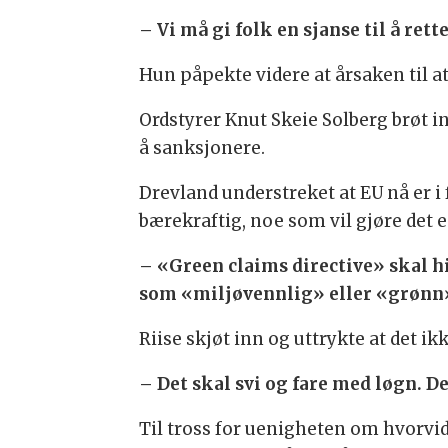
– Vi må gi folk en sjanse til å rette
Hun påpekte videre at årsaken til at
Ordstyrer Knut Skeie Solberg brøt i
å sanksjonere.
Drevland understreket at EU nå er 
bærekraftig, noe som vil gjøre det 
– «Green claims directive» skal h
som «miljøvennlig» eller «grønn»
Riise skjøt inn og uttrykte at det ik
– Det skal svi og fare med løgn. 
Til tross for uenigheten om hvorvid