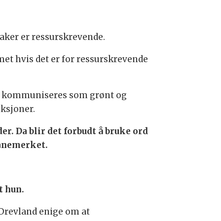
 saker er ressurskrevende.
met hvis det er for ressurskrevende
kan kommuniseres som grønt og
nksjoner.
. Da blir det forbudt å bruke ord
vanemerket.
t hun.
g Drevland enige om at