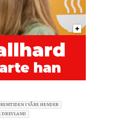
allhard
varte han
FREMTIDEN I VÅRE HENDER
E DREVLAND