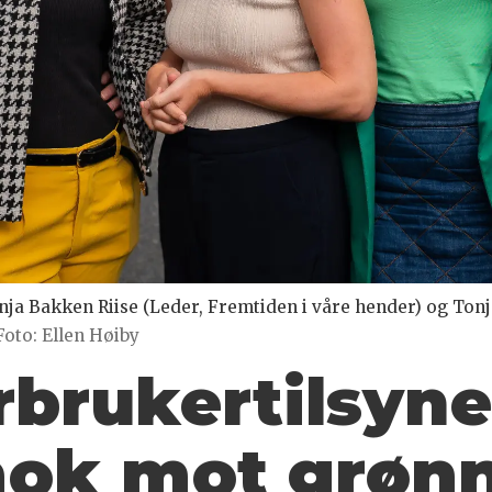
ja Bakken Riise (Leder, Fremtiden i våre hender) og Ton
Foto: Ellen Høiby
brukertilsyne
nok mot grøn