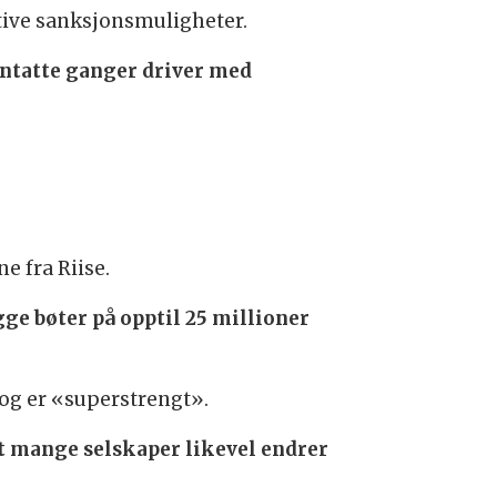
tive sanksjonsmuligheter.
entatte ganger driver med
e fra Riise.
ge bøter på opptil 25 millioner
 og er «superstrengt».
at mange selskaper likevel endrer