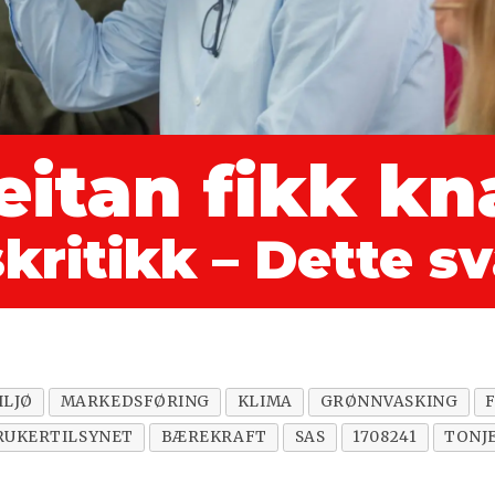
itan fikk kn
kritikk – Dette s
ILJØ
MARKEDSFØRING
KLIMA
GRØNNVASKING
RUKERTILSYNET
BÆREKRAFT
SAS
1708241
TONJ