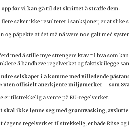
 opp før vi kan gå til det skrittet å straffe dem.
 flere saker ikke resulterer i sanksjoner, er at slike
nn og påpekte at det må nå være noe galt med syste
i ferd med å stille mye strengere krav til hva som 
enklere å håndheve regelverket og faktisk ilegge sa
indre selskaper i å komme med villedende påstander
 uten offisielt anerkjente miljømerker – som S
ke er tilstrekkelig å vente på EU-regelverket.
Det skal ikke lønne seg med grønnvasking, avslutte
t dagens regelverk er tilstrekkelig, er både Riise o