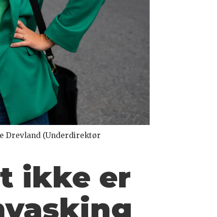
je Drevland (Underdirektør
t ikke er
nvasking