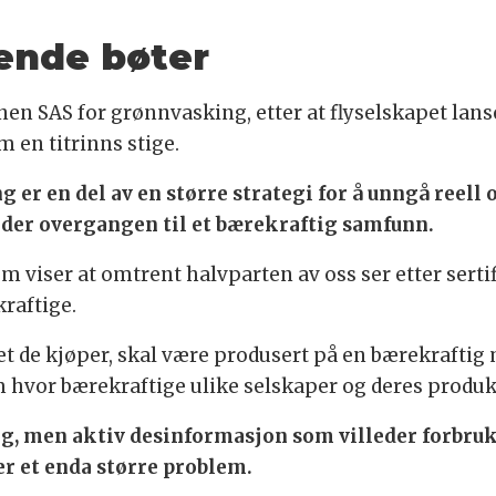
ende bøter
nen SAS for grønnvasking, etter at flyselskapet lan
en titrinns stige.
g er en del av en større strategi for å unngå reell
der overgangen til et bærekraftig samfunn.
som viser at omtrent halvparten av oss ser etter serti
raftige.
det de kjøper, skal være produsert på en bærekraftig
m hvor bærekraftige ulike selskaper og deres produkt
, men aktiv desinformasjon som villeder forbruker
er et enda større problem.