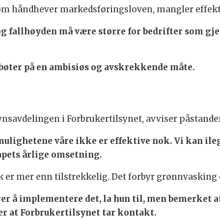
 som håndhever markedsføringsloven, mangler effek
g fallhøyden må være større for bedrifter som gj
 bøter på en ambisiøs og avskrekkende måte.
ynsavdelingen i Forbrukertilsynet, avviser påstanden
lighetene våre ikke er effektive nok. Vi kan ileg
kapets årlige omsetning.
 er mer enn tilstrekkelig. Det forbyr grønnvasking
rer å implementere det, la hun til, men bemerket 
r at Forbrukertilsynet tar kontakt.