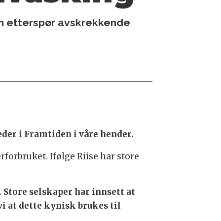
som etterspør avskrekkende
eder i Framtiden i våre hender.
orbruket. Ifølge Riise har store
 Store selskaper har innsett at
vi at dette kynisk brukes til