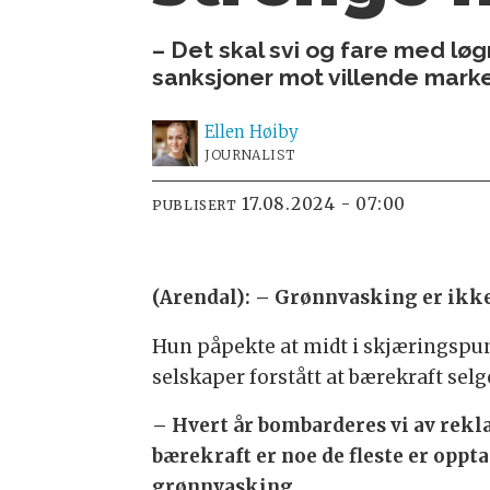
– Det skal svi og fare med lø
sanksjoner mot villende mark
Ellen
Høiby
JOURNALIST
17.08.2024 - 07:00
PUBLISERT
(Arendal): – Grønnvasking er ikke 
Hun påpekte at midt i skjæringspun
selskaper forstått at bærekraft selg
– Hvert år bombarderes vi av rekla
bærekraft er noe de fleste er oppta
grønnvasking.