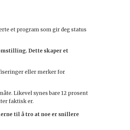
serte et program som gir deg status
 omstilling. Dette skaper et
fiseringer eller merker for
 måte. Likevel synes bare 12 prosent
er faktisk er.
ne til å tro at noe er snillere