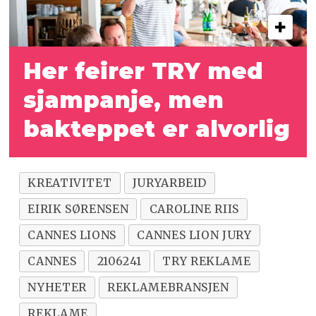
Her feirer TRY med
sjampanje, men
bakteppet er alvorlig
KREATIVITET
JURYARBEID
EIRIK SØRENSEN
CAROLINE RIIS
CANNES LIONS
CANNES LION JURY
CANNES
2106241
TRY REKLAME
NYHETER
REKLAMEBRANSJEN
REKLAME