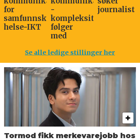
nikasjonssjef
kommunikasjonsleder
søker
Medic
-
journalist
søker 
nnskritisk
kompleksitet
comme
IKT
følger
ansvar
med
Se alle ledige stillinger her
Tormod fikk merkevarejobb hos