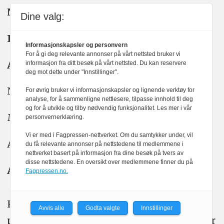
Nyhetsredaktør:
Yngve Garen Svardal
Dine valg:
Redaktør:
Hanne McBride
Informasjonskapsler og personvern
For å gi deg relevante annonser på vårt nettsted bruker vi
Ansvarlig redaktør:
Kristin Stoltenberg
informasjon fra ditt besøk på vårt nettsted. Du kan reservere
deg mot dette under "Innstillinger".
Nyhetstips: tips@kom24.no
For øvrig bruker vi informasjonskapsler og lignende verktøy for
analyse, for å sammenligne nettlesere, tilpasse innhold til deg
og for å utvikle og tilby nødvendig funksjonalitet. Les mer i vår
Meninger: meninger@kom24.no
personvernerklæring.
Vi er med i Fagpressen-nettverket. Om du samtykker under, vil
Annonse: annonse@watchmedia.no
du få relevante annonser på nettstedene til medlemmene i
nettverket basert på informasjon fra dine besøk på tvers av
disse nettstedene. En oversikt over medlemmene finner du på
Abonnement:
kom24@watchmedia.no
Fagpressen.no.
KOM24 arbeider etter Vær Varsom-
Avvis alle
Godta valgte
Innstillinger
plakatens regler for god presseskikk. Her