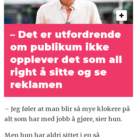
– Det er utfordrende
om publikum ikke
opplever det som all
right å sitte og se
reklamen
– Jeg føler at man blir så mye klokere på
alt som har med jobb å gjøre, sier hun.
Men hun har aldri sittet i en så