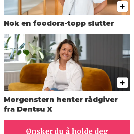
Nok en foodora-topp slutter
Morgenstern henter rådgiver
fra Dentsu X
Ønsker du å holde deg