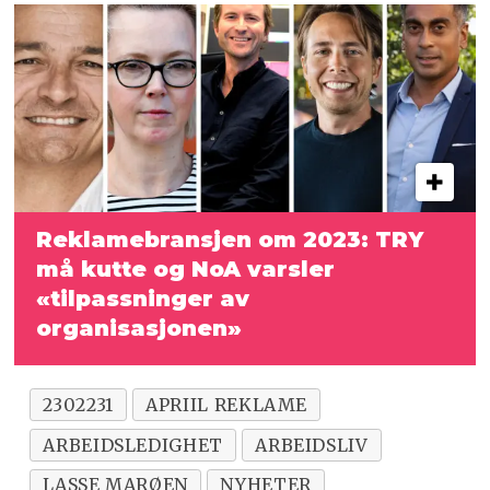
Reklamebransjen om 2023: TRY
må kutte og NoA varsler
«tilpassninger av
organisasjonen»
2302231
APRIIL REKLAME
ARBEIDSLEDIGHET
ARBEIDSLIV
LASSE MARØEN
NYHETER