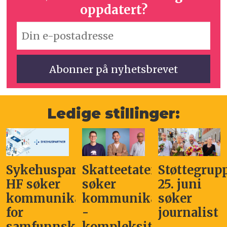
oppdatert?
Ledige stillinger:
Sykehuspartner
Skatteetaten
Støttegrup
HF søker
søker
25. juni
kommunikasjonssjef
kommunikasjonsleder
søker
for
-
journalist
samfunnskritisk
kompleksitet