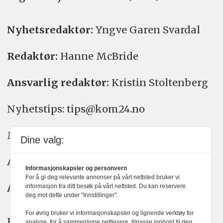
Nyhetsredaktør:
Yngve Garen Svardal
Redaktør:
Hanne McBride
Ansvarlig redaktør:
Kristin Stoltenberg
Nyhetstips: tips@kom24.no
Meninger: meninger@kom24.no
Dine valg:
Annonse: annonse@watchmedia.no
Informasjonskapsler og personvern
For å gi deg relevante annonser på vårt nettsted bruker vi
Abonnement:
kom24@watchmedia.no
informasjon fra ditt besøk på vårt nettsted. Du kan reservere
deg mot dette under "Innstillinger".
For øvrig bruker vi informasjonskapsler og lignende verktøy for
KOM24 arbeider etter Vær Varsom-
analyse, for å sammenligne nettlesere, tilpasse innhold til deg