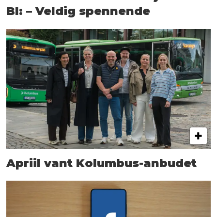
BI: – Veldig spennende
Apriil vant Kolumbus-anbudet