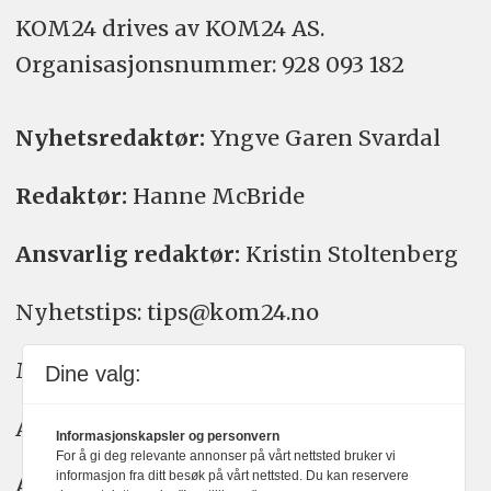
KOM24 drives av KOM24 AS.
Organisasjons­nummer: 928 093 182
Nyhetsredaktør:
Yngve Garen Svardal
Redaktør:
Hanne McBride
Ansvarlig redaktør:
Kristin Stoltenberg
Nyhetstips: tips@kom24.no
Meninger: meninger@kom24.no
Dine valg:
Annonse: annonse@watchmedia.no
Informasjonskapsler og personvern
For å gi deg relevante annonser på vårt nettsted bruker vi
informasjon fra ditt besøk på vårt nettsted. Du kan reservere
Abonnement:
kom24@watchmedia.no