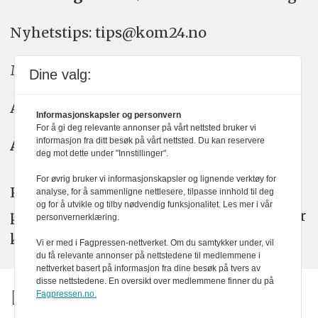
Nyhetstips: tips@kom24.no
Meninger: meninger@kom24.no
Dine valg:
Annonse: annonse@watchmedia.no
Informasjonskapsler og personvern
For å gi deg relevante annonser på vårt nettsted bruker vi
informasjon fra ditt besøk på vårt nettsted. Du kan reservere
Abonnement:
kom24@watchmedia.no
deg mot dette under "Innstillinger".
For øvrig bruker vi informasjonskapsler og lignende verktøy for
KOM24 arbeider etter Vær Varsom-
analyse, for å sammenligne nettlesere, tilpasse innhold til deg
og for å utvikle og tilby nødvendig funksjonalitet. Les mer i vår
plakatens regler for god presseskikk. Her
personvernerklæring.
kan du lese mer om
PFUs
arbeid.
Vi er med i Fagpressen-nettverket. Om du samtykker under, vil
du få relevante annonser på nettstedene til medlemmene i
nettverket basert på informasjon fra dine besøk på tvers av
disse nettstedene. En oversikt over medlemmene finner du på
Fagpressen.no.