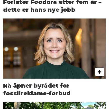
Forlater Foodora etter fem år –
dette er hans nye jobb
Nå åpner byrådet for
fossilreklame-forbud