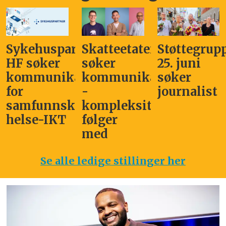
Sykehuspartner
Skatteetaten
Støttegrup
HF søker
søker
25. juni
kommunikasjonssjef
kommunikasjonsleder
søker
for
-
journalist
samfunnskritisk
kompleksitet
helse-IKT
følger
med
Se alle ledige stillinger her