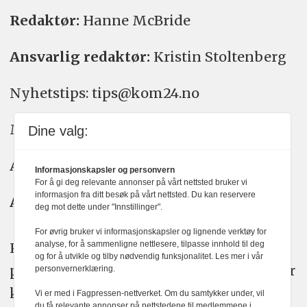
Redaktør:
Hanne McBride
Ansvarlig redaktør:
Kristin Stoltenberg
Nyhetstips: tips@kom24.no
Meninger: meninger@kom24.no
Dine valg:
Annonse: annonse@watchmedia.no
Informasjonskapsler og personvern
For å gi deg relevante annonser på vårt nettsted bruker vi
informasjon fra ditt besøk på vårt nettsted. Du kan reservere
Abonnement:
kom24@watchmedia.no
deg mot dette under "Innstillinger".
For øvrig bruker vi informasjonskapsler og lignende verktøy for
KOM24 arbeider etter Vær Varsom-
analyse, for å sammenligne nettlesere, tilpasse innhold til deg
og for å utvikle og tilby nødvendig funksjonalitet. Les mer i vår
plakatens regler for god presseskikk. Her
personvernerklæring.
kan du lese mer om
PFUs
arbeid.
Vi er med i Fagpressen-nettverket. Om du samtykker under, vil
du få relevante annonser på nettstedene til medlemmene i