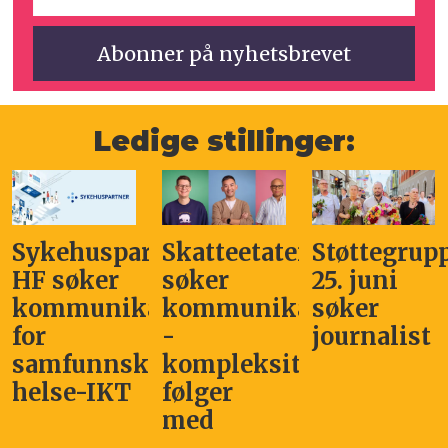
Ledige stillinger:
Sykehuspartner
Skatteetaten
Støttegrup
HF søker
søker
25. juni
kommunikasjonssjef
kommunikasjonsleder
søker
for
-
journalist
samfunnskritisk
kompleksitet
helse-IKT
følger
med