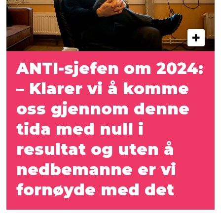
ANTI-sjefen om 2024:
– Klarer vi å komme
oss gjennom denne
tida med null i
resultat og uten å
nedbemanne er vi
fornøyde med det