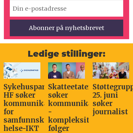
Ledige stillinger:
ykehuspartner
Skatteetaten
Støttegruppa
K
F søker
søker
25. juni
s
ommunikasjonssjef
kommunikasjonsleder
søker
K
or
-
journalist
-
amfunnskritisk
kompleksitet
k
else-IKT
følger
o