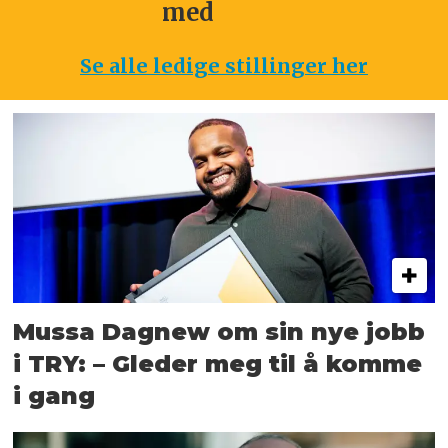
med
m
Se alle ledige stillinger her
Mussa Dagnew om sin nye jobb
i TRY: – Gleder meg til å komme
i gang