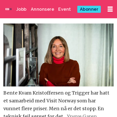
Jobb
Annonsere
Event
Abonner
Bente Kvam Kristoffersen og Trigger har hatt
et samarbeid med Visit Norway som har
vunnet flere priser. Men nå er det stopp. En
teknisk feil sørget for det.
Yngve Garen