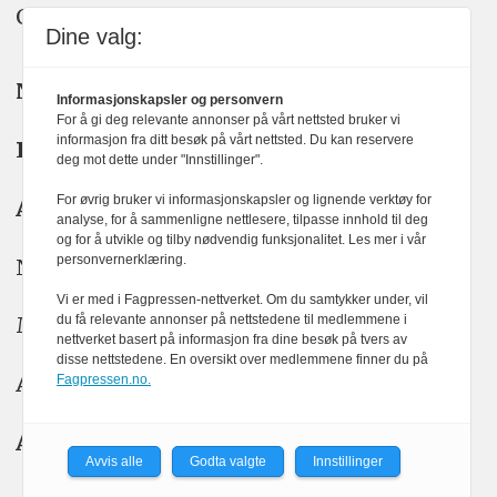
Organisasjons­nummer: 928 093 182
Dine valg:
Nyhetsredaktør:
Yngve Garen Svardal
Informasjonskapsler og personvern
For å gi deg relevante annonser på vårt nettsted bruker vi
informasjon fra ditt besøk på vårt nettsted. Du kan reservere
Redaktør:
Hanne McBride
deg mot dette under "Innstillinger".
For øvrig bruker vi informasjonskapsler og lignende verktøy for
Ansvarlig redaktør:
Kristin Stoltenberg
analyse, for å sammenligne nettlesere, tilpasse innhold til deg
og for å utvikle og tilby nødvendig funksjonalitet. Les mer i vår
personvernerklæring.
Nyhetstips: tips@kom24.no
Vi er med i Fagpressen-nettverket. Om du samtykker under, vil
Meninger: meninger@kom24.no
du få relevante annonser på nettstedene til medlemmene i
nettverket basert på informasjon fra dine besøk på tvers av
disse nettstedene. En oversikt over medlemmene finner du på
Annonse: annonse@watchmedia.no
Fagpressen.no.
Abonnement:
kom24@watchmedia.no
Avvis alle
Godta valgte
Innstillinger