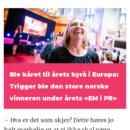
Ble kåret til årets byrå i Europa:
Trigger ble den store norske
vinneren under årets «EM i PR»
– Hva er det som skjer? Dette høres jo
helt merkelig ut at vi ikke skal være