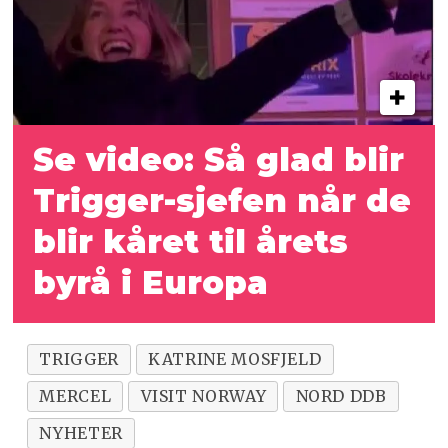
Se video: Så glad blir
Trigger-sjefen når de
blir kåret til årets
byrå i Europa
TRIGGER
KATRINE MOSFJELD
MERCEL
VISIT NORWAY
NORD DDB
NYHETER