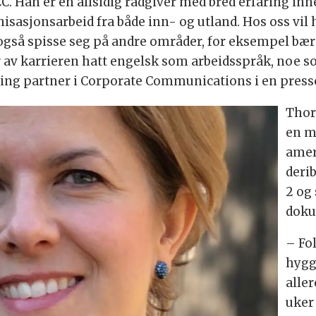
l CC. Han er en allsidig rådgiver med bred erfaring in
sjonsarbeid fra både inn- og utland. Hos oss vil 
å spisse seg på andre områder, for eksempel bær
 av karrieren hatt engelsk som arbeidsspråk, noe som 
aging partner i Corporate Communications i en pres
Thor
en m
amer
deri
2 og
doku
– Fo
hygge
aller
uker