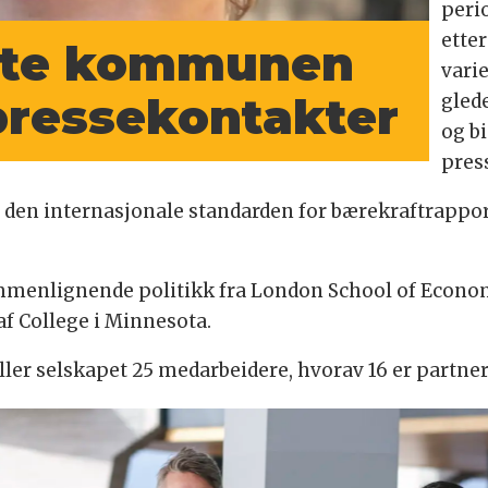
perio
ette
kte kommunen
varie
 pressekontakter
gled
og bi
pres
 i den internasjonale standarden for bærekraftrappor
mmenlignende politikk fra London School of Econom
laf College i Minnesota.
ller selskapet 25 medarbeidere, hvorav 16 er partner