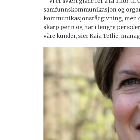
– Vi er svært glade for å få Thor ti
samfunnskommunikasjon og organisa
kommunikasjonsrådgivning, men ogs
skarp penn og har i lengre perioder
våre kunder, sier Kaia Tetlie, man