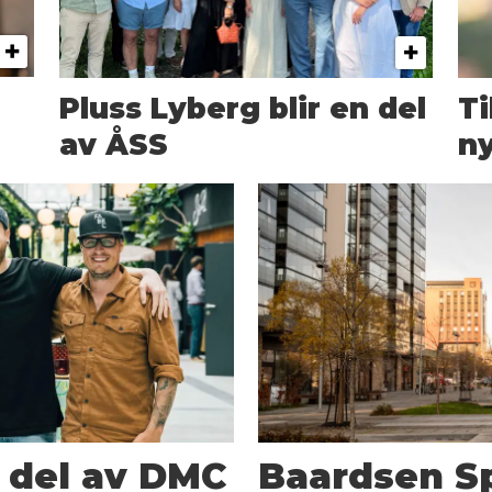
Pluss Lyberg blir en del
T
av ÅSS
ny
n del av DMC
Baardsen Sp