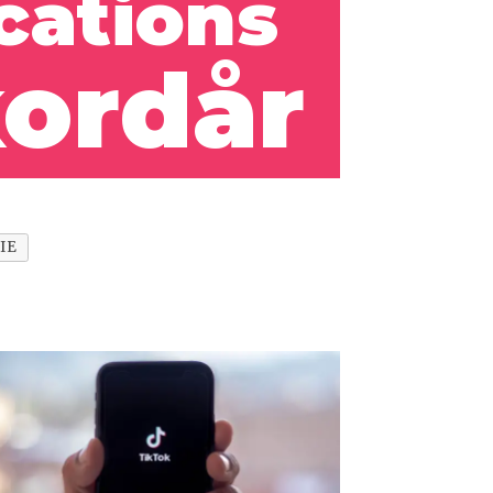
cations
ordår
IE