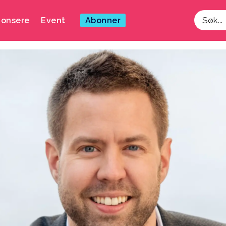
onsere
Event
Abonner
Søk