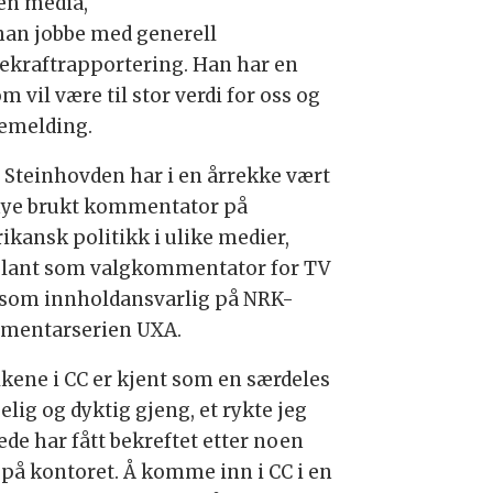
nen media,
han jobbe med generell
ekraftrapportering. Han har en
vil være til stor verdi for oss og
semelding.
 Steinhovden har i en årrekke vært
ye brukt kommentator på
ikansk politikk i ulike medier,
blant som valgkommentator for TV
 som innholdansvarlig på NRK-
mentarserien UXA.
lkene i CC er kjent som en særdeles
lig og dyktig gjeng, et rykte jeg
ede har fått bekreftet etter noen
 på kontoret. Å komme inn i CC i en