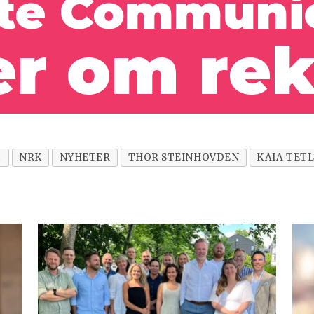
te Communi
r om rek
2
NRK
NYHETER
THOR STEINHOVDEN
KAIA TETL