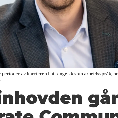
 perioder av karrieren hatt engelsk som arbeidsspråk, noe
c
inhovden går
orate Commun