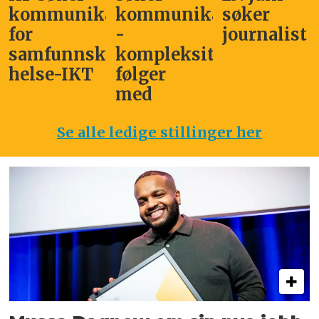
kommunikasjonssjef
kommunikasjonsleder
søker
for
-
journalist
samfunnskritisk
kompleksitet
helse-IKT
følger
med
Se alle ledige stillinger her