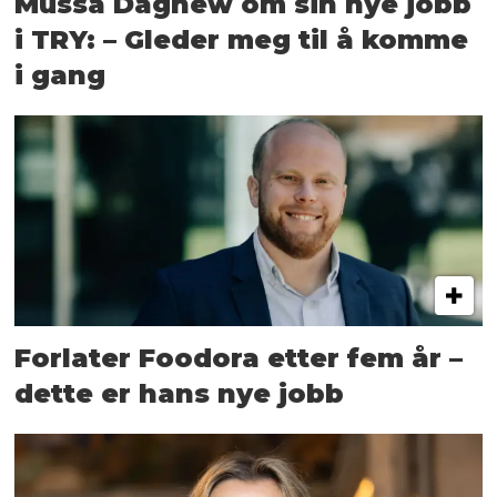
Mussa Dagnew om sin nye jobb
i TRY: – Gleder meg til å komme
i gang
Forlater Foodora etter fem år –
dette er hans nye jobb