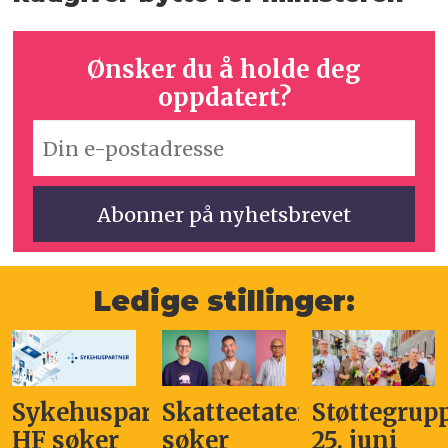
Ønsker du å holde deg
oppdatert?
Ledige stillinger:
Sykehuspartner
Skatteetaten
Støttegrup
HF søker
søker
25. juni