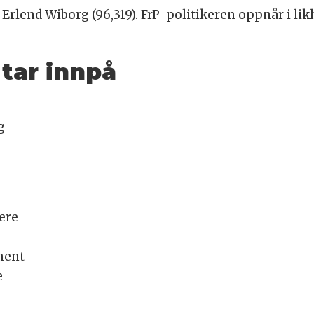
Erlend Wiborg (96,319). FrP-politikeren oppnår i lik
 tar innpå
g
gere
ment
e