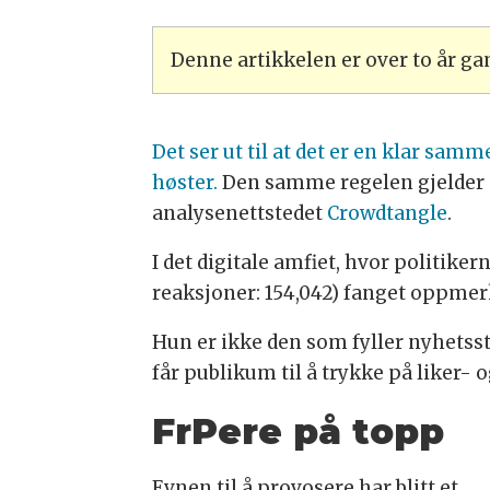
Denne artikkelen er over to år g
Det ser ut til at det er en klar s
høster.
Den samme regelen gjelder d
analysenettstedet
Crowdtangle
.
I det digitale amfiet, hvor politiker
reaksjoner: 154,042) fanget oppmer
Hun er ikke den som fyller nyhetsst
får publikum til å trykke på liker-
FrPere på topp
Evnen til å provosere har blitt et