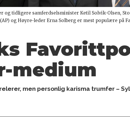
iker og tidligere samferdselsminister Ketil Solvik-Olsen, S
 (AP) og Høyre-leder Erna Solberg er mest populære på F
:
s Favorittpol
r-medium
elerer, men personlig karisma trumfer – Sylvi