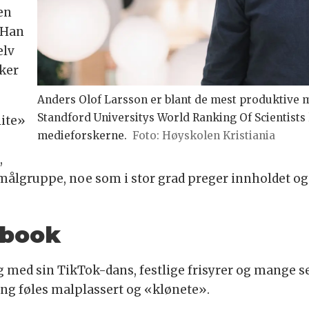
en
. Han
elv
kker
Anders Olof Larsson er blant de mest produktive m
Standford Universitys World Ranking Of Scientists 
lite»
medieforskerne.
Foto: Høyskolen Kristiania
,
målgruppe, noe som i stor grad preger innholdet og 
ebook
 med sin TikTok-dans, festlige frisyrer og mange se
ng føles malplassert og «klønete».