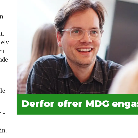
en
t.
jelv
 i
ade
le
.
Derfor ofrer MDG eng
r -
in.