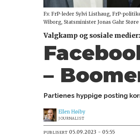
F.v. FrP-leder Sylvi Listhaug, FrP-polit
Wiborg, Statsminister Jonas Gahr Støre
Valgkamp og sosiale medier
Facebook
– Boome
Partienes hyppige posting korr
Ellen
Høiby
JOURNALIST
05.09.2023 - 05:55
PUBLISERT