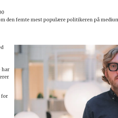
00
 som den femte mest populære politikeren på mediu
ed
 har
erer
 for