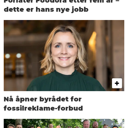
Forlater Foodora etter fem år –
dette er hans nye jobb
Nå åpner byrådet for
fossilreklame-forbud