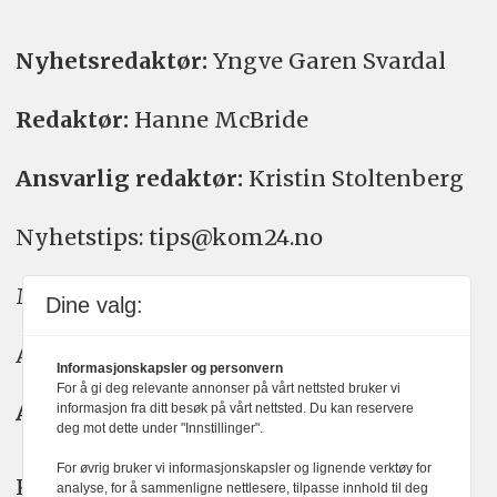
Nyhetsredaktør:
Yngve Garen Svardal
Redaktør:
Hanne McBride
Ansvarlig redaktør:
Kristin Stoltenberg
Nyhetstips: tips@kom24.no
Meninger: meninger@kom24.no
Dine valg:
Annonse: annonse@watchmedia.no
Informasjonskapsler og personvern
For å gi deg relevante annonser på vårt nettsted bruker vi
Abonnement:
kom24@watchmedia.no
informasjon fra ditt besøk på vårt nettsted. Du kan reservere
deg mot dette under "Innstillinger".
For øvrig bruker vi informasjonskapsler og lignende verktøy for
KOM24 arbeider etter Vær Varsom-
analyse, for å sammenligne nettlesere, tilpasse innhold til deg