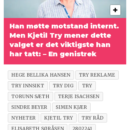
Han møtte motstand internt.
Men Kjetil Try mener dette
valget er det viktigste han
har tatt: – En genistrek
HEGE BELLIKA HANSEN
TRY REKLAME
TRY INNSIKT
TRY DIG
TRY
TORUNN SÆTH
TERJE ISACHSEN
SINDRE BEYER
SIMEN KJÆR
NYHETER
KJETIL TRY
TRY RÅD
ELISABETH SØRÅSEN
2802241