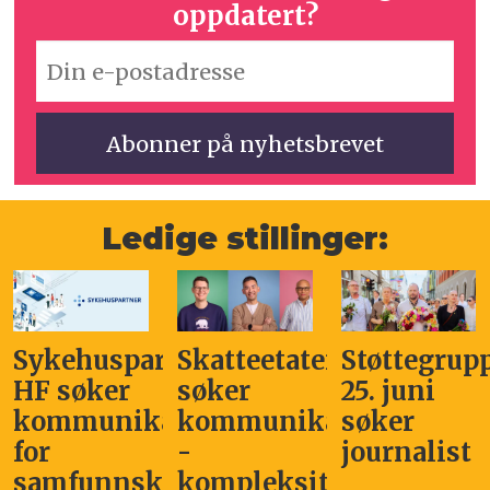
oppdatert?
Ledige stillinger:
Sykehuspartner
Skatteetaten
Støttegrup
HF søker
søker
25. juni
kommunikasjonssjef
kommunikasjonsleder
søker
for
-
journalist
samfunnskritisk
kompleksitet