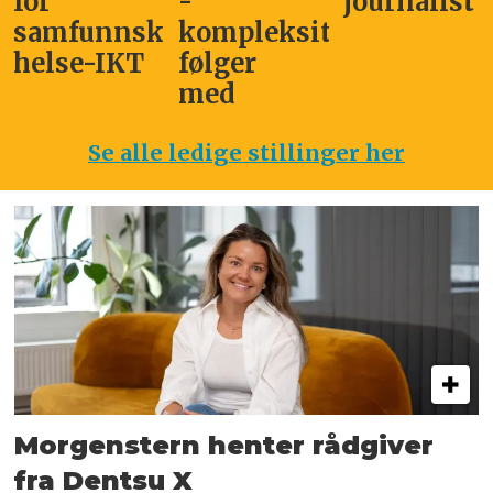
for
-
journalist
samfunnskritisk
kompleksitet
helse-IKT
følger
med
Se alle ledige stillinger her
Morgenstern henter rådgiver
fra Dentsu X