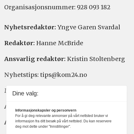
Organisasjons­nummer: 928 093 182
Nyhetsredaktør:
Yngve Garen Svardal
Redaktør:
Hanne McBride
Ansvarlig redaktør:
Kristin Stoltenberg
Nyhetstips: tips@kom24.no
Meninger: meninger@kom24.no
Dine valg:
Annonse: annonse@watchmedia.no
Informasjonskapsler og personvern
For å gi deg relevante annonser på vårt nettsted bruker vi
Abonnement:
kom24@watchmedia.no
informasjon fra ditt besøk på vårt nettsted. Du kan reservere
deg mot dette under "Innstillinger".