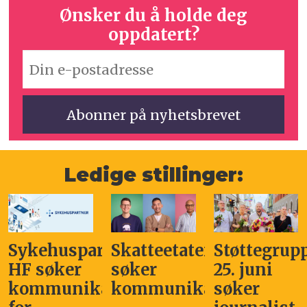
Ønsker du å holde deg
oppdatert?
Ledige stillinger:
Sykehuspartner
Skatteetaten
Støttegrup
HF søker
søker
25. juni
kommunikasjonssjef
kommunikasjonsleder
søker