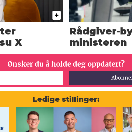
ter
Rådgiver-by
tsu X
ministeren
Ønsker du å holde deg oppdatert?
Ledige stillinger: