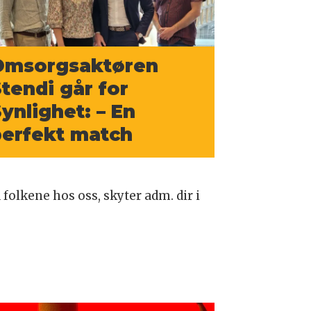
Omsorgsaktøren
tendi går for
ynlighet: – En
perfekt match
olkene hos oss, skyter adm. dir i