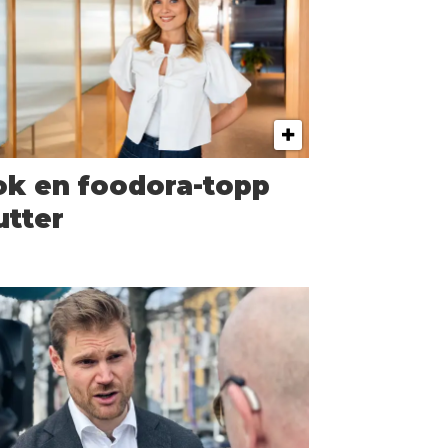
ok en foodora-topp
utter