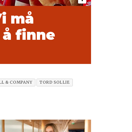
Vi må
 å finne
LL & COMPANY
TORD SOLLIE