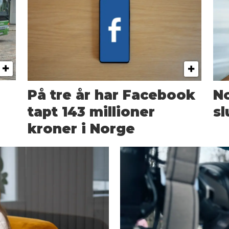
På tre år har Facebook
N
tapt 143 millioner
sl
kroner i Norge