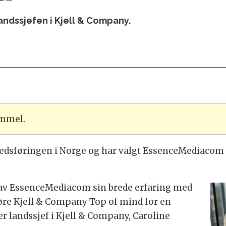
landssjefen i Kjell & Company.
ammel.
dsføringen i Norge og har valgt EssenceMediacom 
ss av EssenceMediacom sin brede erfaring med
jøre Kjell & Company Top of mind for en
er landssjef i Kjell & Company, Caroline