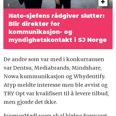
Nato-sjefens rådgiver slutter:
Blir direktør for
kommunikasjon- og
myndighetskontakt i SJ Norge
De andre som var med i konkurransen
var Dentsu, Mediabrands, Mindshare,
Nowa kummunikasjon og Whydentify.
Atyp meldte interesse men ble avvist og
TRY Opt var kvalifisert til å levere tilbud,
men gjorde det ikke.
EssenceMediacom skal hjelpe Forsvaret,