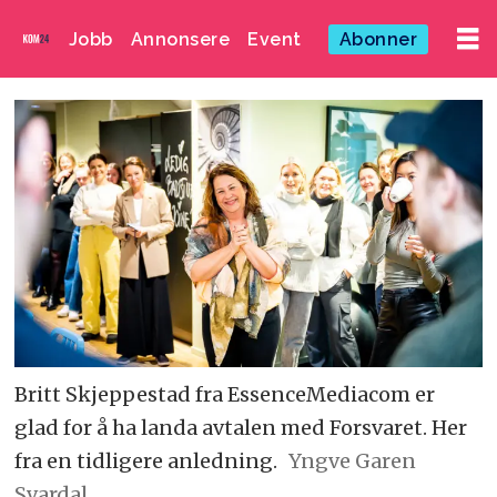
Jobb
Annonsere
Event
Abonner
Britt Skjeppestad fra EssenceMediacom er
glad for å ha landa avtalen med Forsvaret. Her
fra en tidligere anledning.
Yngve Garen
Svardal