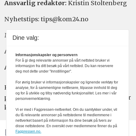
Ansvarlig redaktør:
Kristin Stoltenberg
Nyhetstips: tips@kom24.no
Meninger: meninger@kom24.no
Dine valg:
Annonse: annonse@watchmedia.no
Informasjonskapsler og personvern
For å gi deg relevante annonser på vårt nettsted bruker vi
Abonnement:
kom24@watchmedia.no
informasjon fra ditt besøk på vårt nettsted. Du kan reservere
deg mot dette under "Innstillinger".
For øvrig bruker vi informasjonskapsler og lignende verktøy for
KOM24 arbeider etter Vær Varsom-
analyse, for å sammenligne nettlesere, tilpasse innhold til deg
og for å utvikle og tilby nødvendig funksjonalitet. Les mer i vår
plakatens regler for god presseskikk. Her
personvernerklæring.
kan du lese mer om
PFUs
arbeid.
Vi er med i Fagpressen-nettverket. Om du samtykker under, vil
du få relevante annonser på nettstedene til medlemmene i
nettverket basert på informasjon fra dine besøk på tvers av
disse nettstedene. En oversikt over medlemmene finner du på
Fagpressen.no.