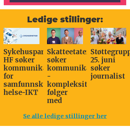
Ledige stillinger:
Sykehuspartner
Skatteetaten
Støttegrup
HF søker
søker
25. juni
kommunikasjonssjef
kommunikasjonsleder
søker
for
-
journalist
samfunnskritisk
kompleksitet
helse-IKT
følger
med
Se alle ledige stillinger her