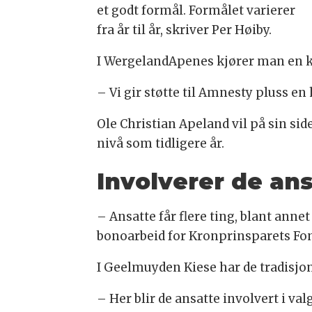
et godt formål. Formålet varierer
fra år til år, skriver Per Høiby.
I WergelandApenes kjører man en k
– Vi gir støtte til Amnesty pluss 
Ole Christian Apeland vil på sin si
nivå som tidligere år.
Involverer de an
– Ansatte får flere ting, blant ann
bonoarbeid for Kronprinsparets Fon
I Geelmuyden Kiese har de tradisjon f
– Her blir de ansatte involvert i va