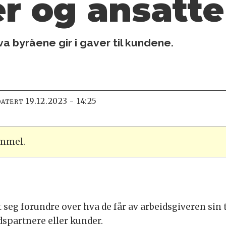
er og ansatte
hva byråene gir i gaver til kundene.
19.12.2023 - 14:25
DATERT
ammel.
eg forundre over hva de får av arbeidsgiveren sin til 
dspartnere eller kunder.