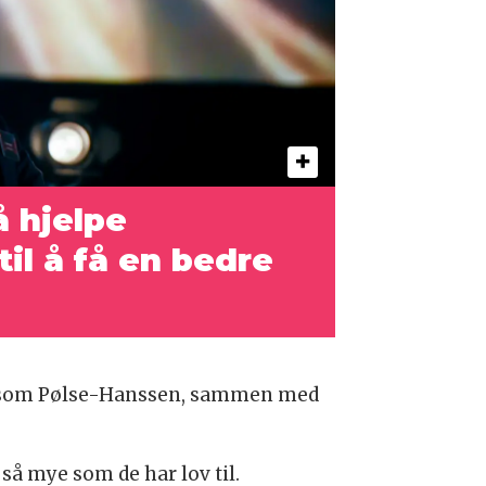
å hjelpe
til å få en bedre
nt som Pølse-Hanssen, sammen med
e så mye som de har lov til.