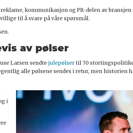
reklame, kommunikasjon og PR-delen av bransjen for
villige til å svare på våre spørsmål.
sen.
vis av pølser
Kruse Larsen sendte
julepølser
til 70 stortingspoliti
egentlig alle pølsene sendes i retur, men historien h
r
og i
ere