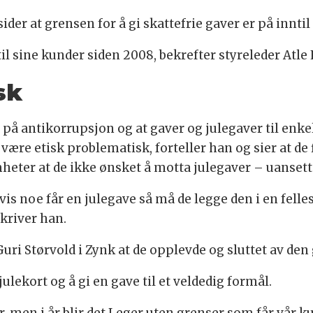
ider at grensen for å gi skattefrie gaver er på inntil
r til sine kunder siden 2008, bekrefter styreleder At
sk
et på antikorrupsjon og at gaver og julegaver til enk
ære etisk problematisk, forteller han og sier at de 
mheter at de ikke ønsket å motta julegaver – uansett 
is noe får en julegave så må de legge den i en felles
skriver han.
ri Størvold i Zynk at de opplevde og sluttet av den 
ulekort og å gi en gave til et veldedig formål.
r, men i år blir det Leger uten grenser som får vår k