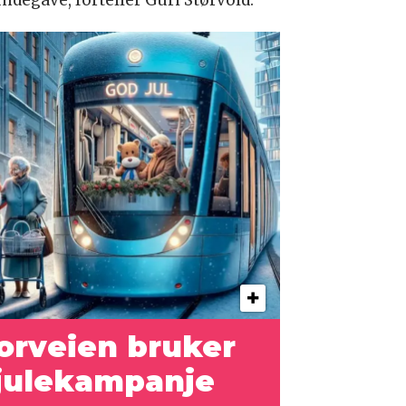
porveien bruker
i julekampanje