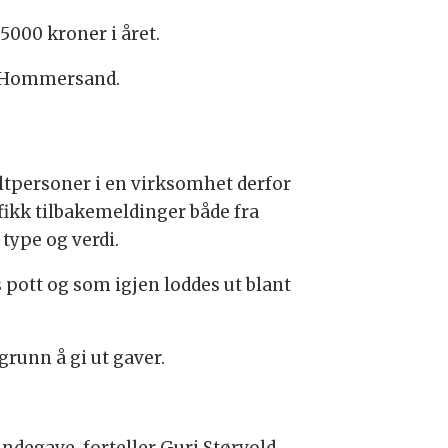
 5000 kroner i året.
le Hommersand.
eltpersoner i en virksomhet derfor
fikk tilbakemeldinger både fra
type og verdi.
 pott og som igjen loddes ut blant
grunn å gi ut gaver.
undegave, forteller Guri Størvold.