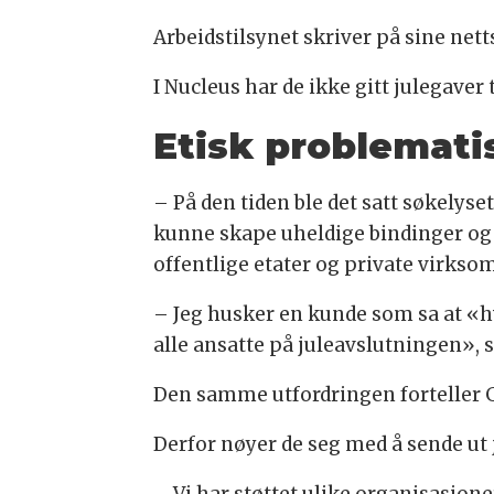
Arbeidstilsynet skriver på sine netts
I Nucleus har de ikke gitt julegave
Etisk problemati
– På den tiden ble det satt søkelys
kunne skape uheldige bindinger og v
offentlige etater og private virkso
– Jeg husker en kunde som sa at «hv
alle ansatte på juleavslutningen», 
Den samme utfordringen forteller Gu
Derfor nøyer de seg med å sende ut j
– Vi har støttet ulike organisasjone