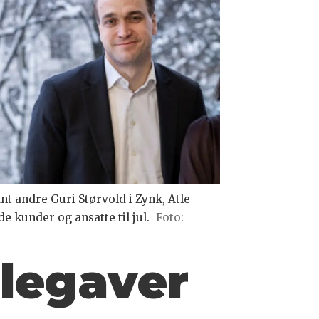
ant andre Guri Størvold i Zynk, Atle
 kunder og ansatte til jul.
Foto:
ulegaver