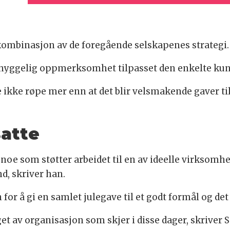
ombinasjon av de foregående selskapenes strategi.
en hyggelig oppmerksomhet tilpasset den enkelte kun
de ikke røpe mer enn at det blir velsmakende gaver 
satte
et noe som støtter arbeidet til en av ideelle virksom
d, skriver han.
or å gi en samlet julegave til et godt formål og det v
lget av organisasjon som skjer i disse dager, skriver 