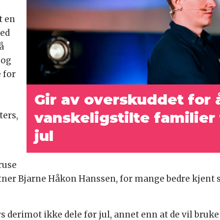
t en
med
å
 og
 for
Gir av overskuddet for 
vanskeligstilte familier 
ters,
jul
ruse
artner Bjarne Håkon Hanssen, for mange bedre kje
ers derimot ikke dele før jul, annet enn at de vil bruk