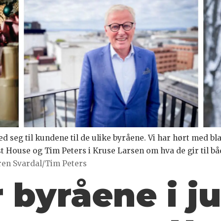
ed seg til kundene til de ulike byråene. Vi har hørt med bl
 House og Tim Peters i Kruse Larsen om hva de gir til både
ren Svardal/Tim Peters
r byråene i j