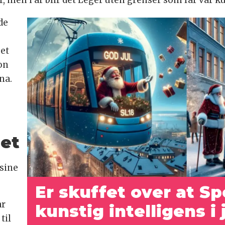
de
 et
on
na.
det
 sine
Er skuffet over at S
ar
kunstig intelligens 
til