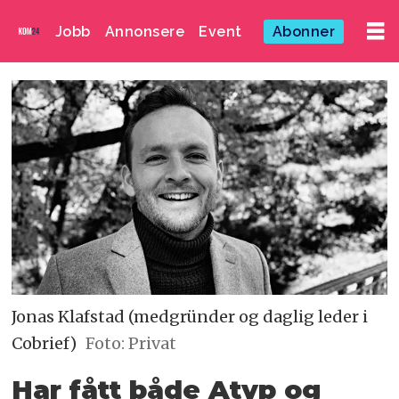
Jobb
Annonsere
Event
Abonner
Jonas Klafstad (medgründer og daglig leder i
Cobrief)
Foto: Privat
Har fått både Atyp og