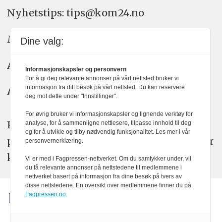
Nyhetstips: tips@kom24.no
Meninger: meninger@kom24.no
Dine valg:
Annonse: annonse@watchmedia.no
Informasjonskapsler og personvern
For å gi deg relevante annonser på vårt nettsted bruker vi
informasjon fra ditt besøk på vårt nettsted. Du kan reservere
Abonnement:
kom24@watchmedia.no
deg mot dette under "Innstillinger".
For øvrig bruker vi informasjonskapsler og lignende verktøy for
KOM24 arbeider etter Vær Varsom-
analyse, for å sammenligne nettlesere, tilpasse innhold til deg
og for å utvikle og tilby nødvendig funksjonalitet. Les mer i vår
plakatens regler for god presseskikk. Her
personvernerklæring.
kan du lese mer om
PFUs
arbeid.
Vi er med i Fagpressen-nettverket. Om du samtykker under, vil
du få relevante annonser på nettstedene til medlemmene i
nettverket basert på informasjon fra dine besøk på tvers av
disse nettstedene. En oversikt over medlemmene finner du på
Fagpressen.no.