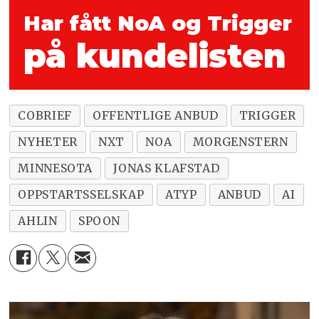
Har fått NoA og Trigger
på kundelisten
COBRIEF
OFFENTLIGE ANBUD
TRIGGER
NYHETER
NXT
NOA
MORGENSTERN
MINNESOTA
JONAS KLAFSTAD
OPPSTARTSSELSKAP
ATYP
ANBUD
AI
AHLIN
SPOON