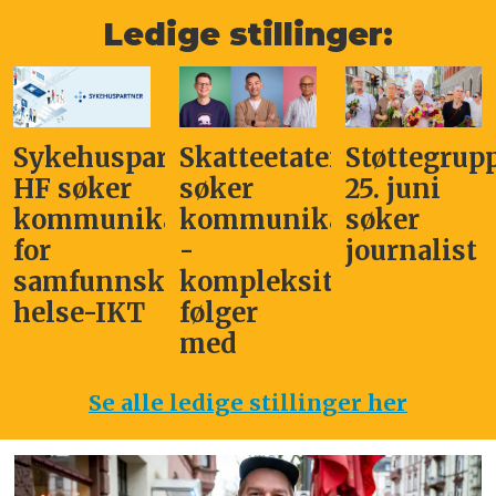
Ledige stillinger:
Sykehuspartner
Skatteetaten
Støttegrup
HF søker
søker
25. juni
kommunikasjonssjef
kommunikasjonsleder
søker
for
-
journalist
samfunnskritisk
kompleksitet
helse-IKT
følger
med
Se alle ledige stillinger her