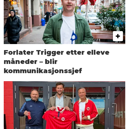
Forlater Trigger etter elleve
måneder – blir
kommunikasjonssjef