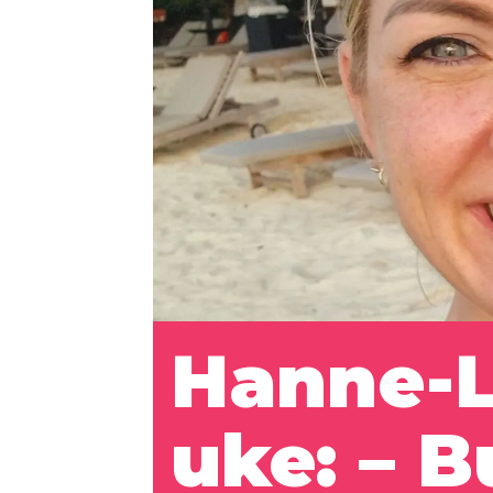
Hanne-L
uke: – B