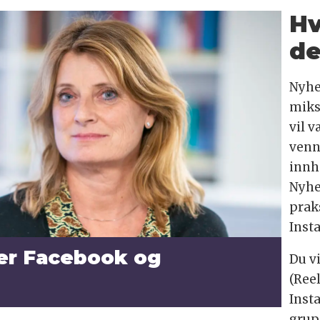
Hv
de
Nyhe
miks
vil 
venn
innh
Nyhe
prak
Inst
ter Facebook og
Du v
(Reel
Inst
grup