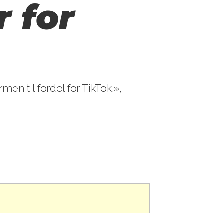
 for
men til fordel for TikTok.»,