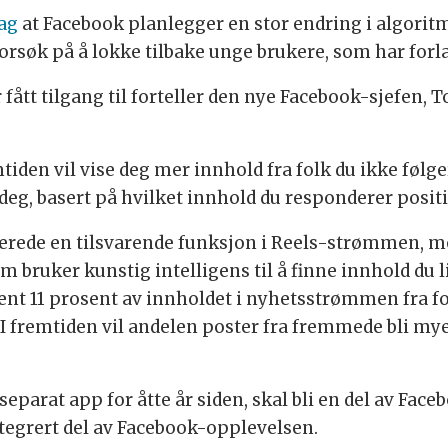
ag
at Facebook planlegger en stor endring i algorit
søk på å lokke tilbake unge brukere, som har forlat
 fått tilgang til forteller den nye Facebook-sjefen, 
emtiden vil vise deg mer innhold fra folk du ikke følge
deg, basert på hvilket innhold du responderer positi
erede en tilsvarende funksjon i Reels-strømmen, me
 bruker kunstig intelligens til å finne innhold du 
rent 11 prosent av innholdet i nyhetsstrømmen fra fo
. I fremtiden vil andelen poster fra fremmede bli mye
eparat app for åtte år siden, skal bli en del av Faceb
ntegrert del av Facebook-opplevelsen.