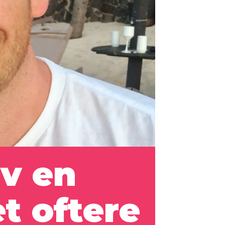
v en
t oftere