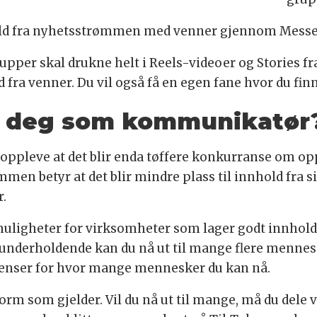
nhold fra nyhetsstrømmen med venner gjennom Mess
rupper skal drukne helt i Reels-videoer og Stories fr
d fra venner. Du vil også få en egen fane hvor du fi
or deg som kommunikatør
oppleve at det blir enda tøffere konkurranse om o
en betyr at det blir mindre plass til innhold fra si
.
uligheter for virksomheter som lager godt innhold
er underholdende kan du nå ut til mange flere mennes
 grenser for hvor mange mennesker du kan nå.
tform som gjelder. Vil du nå ut til mange, må du dele 