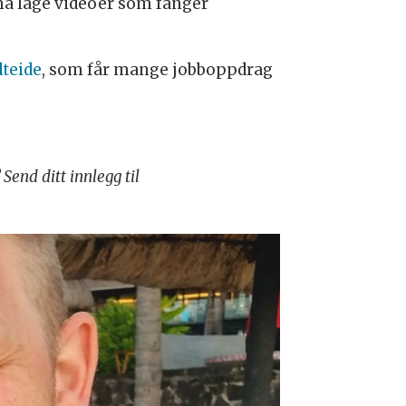
må lage videoer som fanger
teide
, som får mange jobboppdrag
Send ditt innlegg til