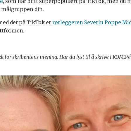
ce
, som har blitt superpopulært på TikTok, men du 
 målgruppen din.
med det på TikTok er
rørleggeren Severin Poppe Mid
ttformen.
k for skribentens mening. Har du lyst til å skrive i KOM24? 