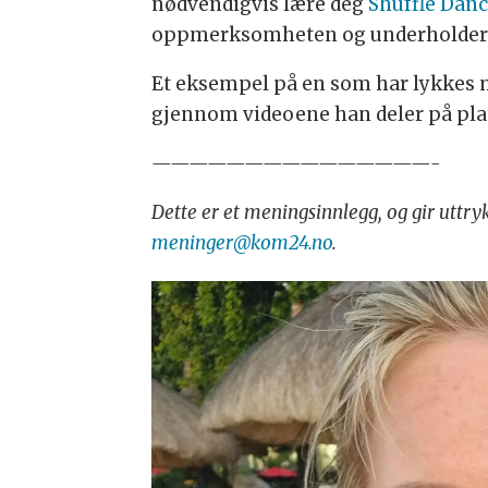
nødvendigvis lære deg
Shuffle Dan
oppmerksomheten og underholder
Et eksempel på en som har lykkes 
gjennom videoene han deler på pla
———————————————-
Dette er et meningsinnlegg, og gir uttryk
meninger@kom24.no
.