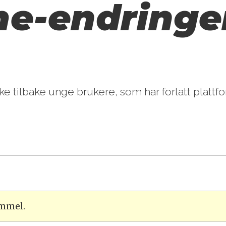
me-endringer
e tilbake unge brukere, som har forlatt plattfor
ammel.