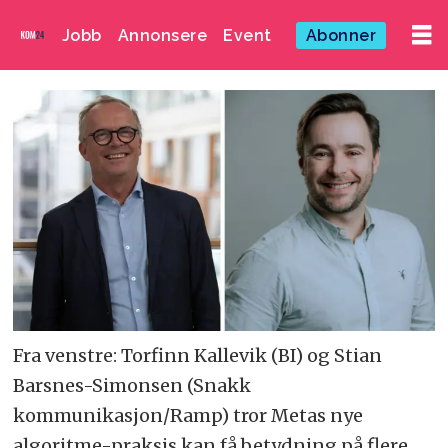
Jobb
Annonsere
Event
Abonner
Fra venstre: Torfinn Kallevik (BI) og Stian
Barsnes-Simonsen (Snakk
kommunikasjon/Ramp) tror Metas nye
algoritme-praksis kan få betydning på flere