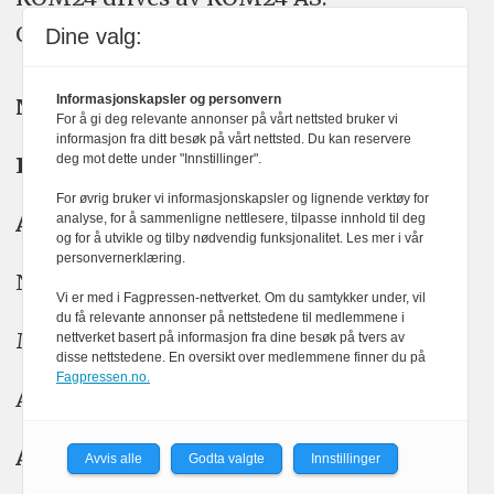
Organisasjons­nummer: 928 093 182
Dine valg:
Informasjonskapsler og personvern
Nyhetsredaktør:
Yngve Garen Svardal
For å gi deg relevante annonser på vårt nettsted bruker vi
informasjon fra ditt besøk på vårt nettsted. Du kan reservere
deg mot dette under "Innstillinger".
Redaktør:
Hanne McBride
For øvrig bruker vi informasjonskapsler og lignende verktøy for
Ansvarlig redaktør:
Kristin Stoltenberg
analyse, for å sammenligne nettlesere, tilpasse innhold til deg
og for å utvikle og tilby nødvendig funksjonalitet. Les mer i vår
personvernerklæring.
Nyhetstips: tips@kom24.no
Vi er med i Fagpressen-nettverket. Om du samtykker under, vil
du få relevante annonser på nettstedene til medlemmene i
Meninger: meninger@kom24.no
nettverket basert på informasjon fra dine besøk på tvers av
disse nettstedene. En oversikt over medlemmene finner du på
Fagpressen.no.
Annonse: annonse@watchmedia.no
Abonnement:
kom24@watchmedia.no
Avvis alle
Godta valgte
Innstillinger