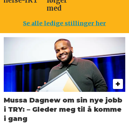
og
ansvarli
markedsføring
Se alle ledige stillinger her
Mussa Dagnew om sin nye jobb
i TRY: – Gleder meg til å komme
i gang