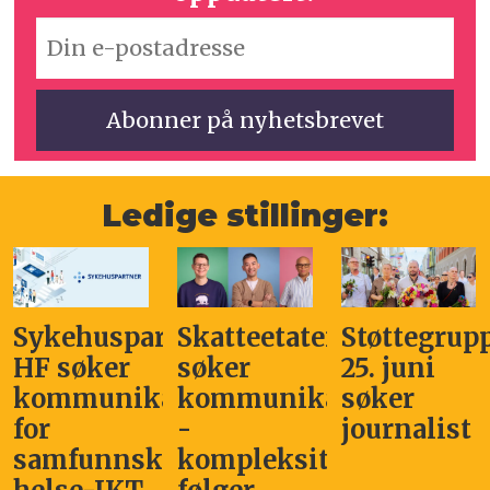
Ledige stillinger:
taten
Støttegruppa
Klimaetaten
Sana
25. juni
søker
Pharma
f
ikasjonsleder
søker
Kommunikasjonsråd
Medical
journalist
- digitale
søker E
sitet
kanaler
commer