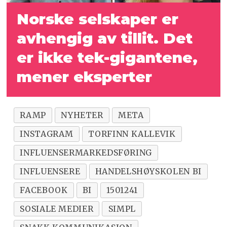
Norske selskaper er
avhengig av tillit. Det
er ikke tek-gigantene,
mener eksperter
RAMP
NYHETER
META
INSTAGRAM
TORFINN KALLEVIK
INFLUENSERMARKEDSFØRING
INFLUENSERE
HANDELSHØYSKOLEN BI
FACEBOOK
BI
1501241
SOSIALE MEDIER
SIMPL