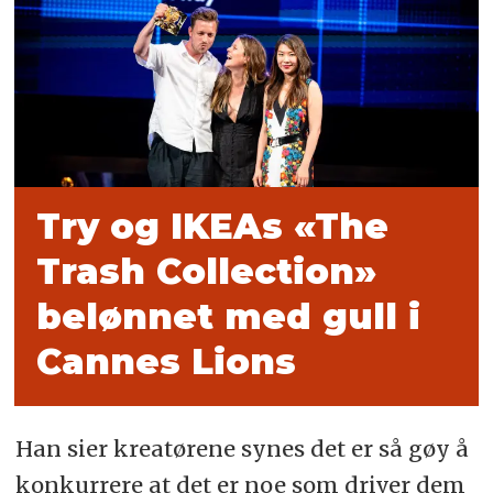
Try og IKEAs «The
Trash Collection»
belønnet med gull i
Cannes Lions
Han sier kreatørene synes det er så gøy å
konkurrere at det er noe som driver dem