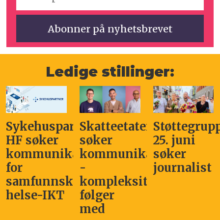
Ledige stillinger:
Sykehuspartner
Skatteetaten
Støttegrup
HF søker
søker
25. juni
kommunikasjonssjef
kommunikasjonsleder
søker
for
-
journalist
samfunnskritisk
kompleksitet
helse-IKT
følger
med