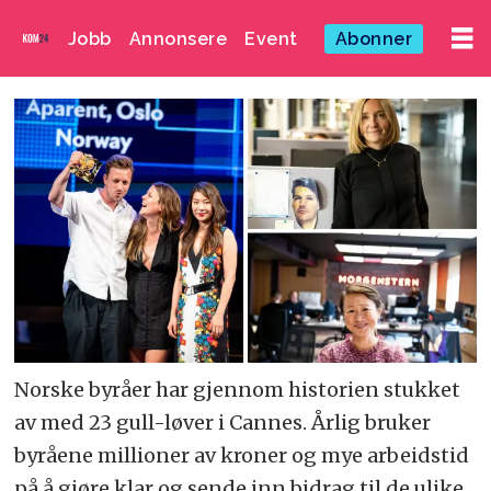
Jobb
Annonsere
Event
Abonner
Norske byråer har gjennom historien stukket
av med 23 gull-løver i Cannes. Årlig bruker
byråene millioner av kroner og mye arbeidstid
på å gjøre klar og sende inn bidrag til de ulike