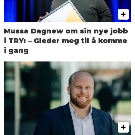
Mussa Dagnew om sin nye jobb
i TRY: – Gleder meg til å komme
i gang