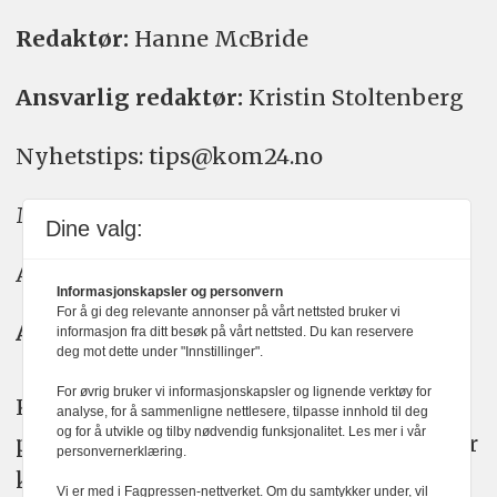
Redaktør:
Hanne McBride
Ansvarlig redaktør:
Kristin Stoltenberg
Nyhetstips: tips@kom24.no
Meninger: meninger@kom24.no
Dine valg:
Annonse: annonse@watchmedia.no
Informasjonskapsler og personvern
For å gi deg relevante annonser på vårt nettsted bruker vi
Abonnement:
kom24@watchmedia.no
informasjon fra ditt besøk på vårt nettsted. Du kan reservere
deg mot dette under "Innstillinger".
For øvrig bruker vi informasjonskapsler og lignende verktøy for
KOM24 arbeider etter Vær Varsom-
analyse, for å sammenligne nettlesere, tilpasse innhold til deg
og for å utvikle og tilby nødvendig funksjonalitet. Les mer i vår
plakatens regler for god presseskikk. Her
personvernerklæring.
kan du lese mer om
PFUs
arbeid.
Vi er med i Fagpressen-nettverket. Om du samtykker under, vil